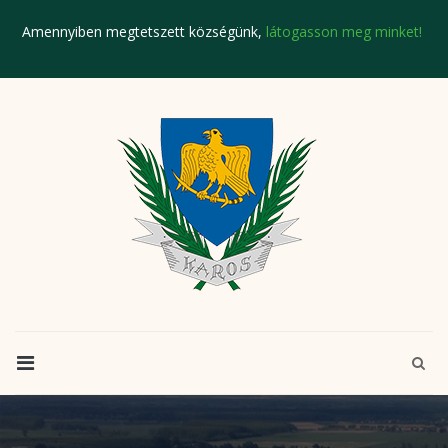
Amennyiben megtetszett községünk,
látogasson meg minket!