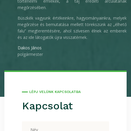
történelmi emlékek, a táj eredeti arculatának
megőrzésében.
Büszkék vagyunk értékeinkre, hagyományainkra, melyek
megőrzése és bemutatása mellett törekszünk az „élhető
falu” megteremtésére, ahol szívesen élnek az emberek
és az ide látogatók újra visszatérnek.
Dakos János
polgármester
LÉPJ VELÜNK KAPCSOLATBA
Kapcsolat