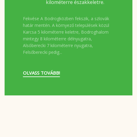
kilométerre északkeletre.
Fekvése A Bodrogközben fekszik, a szlovák
határ mentén. A környező települések közül
Karcsa 5 kilométerre keletre, Bodroghalom
mintegy 8 kilométerre délnyugatra,
Alsóberecki 7 kilométerre nyugatra,
Felsőberecki pedig...
OLVASS TOVÁBB!