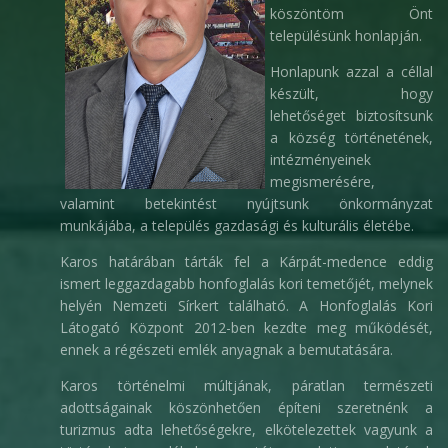
köszöntöm Önt
településünk honlapján.
Honlapunk azzal a céllal
készült, hogy
lehetőséget biztosítsunk
a község történetének,
intézményeinek
megismerésére,
valamint betekintést nyújtsunk önkormányzat
munkájába, a település gazdasági és kulturális életébe.
Karos határában tárták fel a Kárpát-medence eddig
ismert leggazdagabb honfoglalás kori temetőjét, melynek
helyén Nemzeti Sírkert található. A Honfoglalás Kori
Látogató Központ 2012-ben kezdte meg működését,
ennek a régészeti emlék anyagnak a bemutatására.
Karos történelmi múltjának, páratlan természeti
adottságainak köszönhetően építeni szeretnénk a
turizmus adta lehetőségekre, elkötelezettek vagyunk a