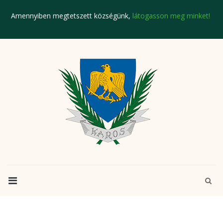
Amennyiben megtetszett községünk,
látogasson meg minket!