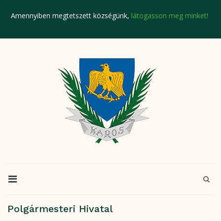
Amennyiben megtetszett községünk,
látogasson meg minket!
Polgármesteri Hivatal