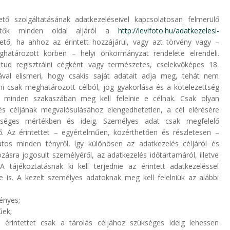
tő szolgáltatásának adatkezeléseivel kapcsolatosan felmerülő
rhetők minden oldal aljáról a
http://levifoto.hu/adatkezelesi-
ető, ha ahhoz az érintett hozzájárul, vagy azt törvény vagy –
határozott körben – helyi önkormányzat rendelete elrendeli.
tud regisztrálni cégként vagy természetes, cselekvőképes 18.
jával elismeri, hogy csakis saját adatait adja meg, tehát nem
i csak meghatározott célból, jog gyakorlása és a kötelezettség
ek minden szakaszában meg kell felelnie e célnak. Csak olyan
s céljának megvalósulásához elengedhetetlen, a cél elérésére
kséges mértékben és ideig. Személyes adat csak megfelelő
ő. Az érintettet – egyértelműen, közérthetően és részletesen –
latos minden tényről, így különösen az adatkezelés céljáról és
zásra jogosult személyéről, az adatkezelés időtartamáról, illetve
 tájékoztatásnak ki kell terjednie az érintett adatkezeléssel
re is. A kezelt személyes adatoknak meg kell felelniük az alábbi
ényes;
űek;
érintettet csak a tárolás céljához szükséges ideig lehessen