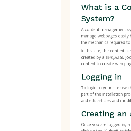
What is a C
System?
A content management sys
manage webpages easily by
the mechanics required to 
In this site, the content is
created by a
template
. Jo
content to create web pag
Logging in
To login to your site use
part of the installation pr
and edit articles and modi
Creating an 
Once you are logged-in, a 
click on the "Submit Articl