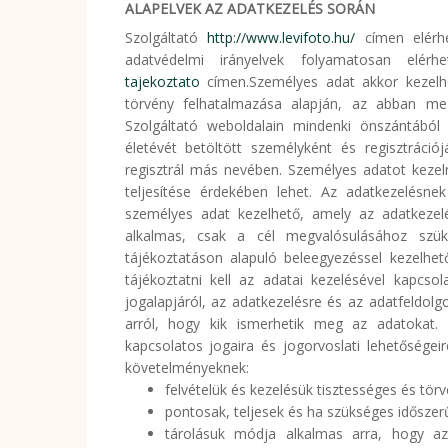
ALAPELVEK AZ ADATKEZELÉS SORÁN
Szolgáltató
http://www.levifoto.hu/
címen elérhe
adatvédelmi irányelvek folyamatosan elé
tajekoztato
címen.Személyes adat akkor kezelh
törvény felhatalmazása alapján, az abban meg
Szolgáltató weboldalain mindenki önszántából 
életévét betöltött személyként és regisztráció
regisztrál más nevében. Személyes adatot kezeln
teljesítése érdekében lehet. Az adatkezelésn
személyes adat kezelhető, amely az adatkezelé
alkalmas, csak a cél megvalósulásához szü
tájékoztatáson alapuló beleegyezéssel kezelhet
tájékoztatni kell az adatai kezelésével kapcso
jogalapjáról, az adatkezelésre és az adatfeldolgo
arról, hogy kik ismerhetik meg az adatokat. A
kapcsolatos jogaira és jogorvoslati lehetőségei
követelményeknek:
felvételük és kezelésük tisztességes és törv
pontosak, teljesek és ha szükséges időszer
tárolásuk módja alkalmas arra, hogy az 